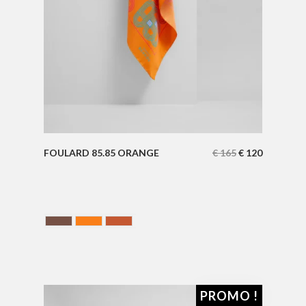
FOULARD 85.85 ORANGE
€
165
€
120
Chocolate
ORANGE
Terracotta
PROMO !