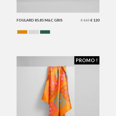
FOULARD 85.85 M&C GRIS
€
165
€
120
CAMEL
GRIS
VERT
PROMO !