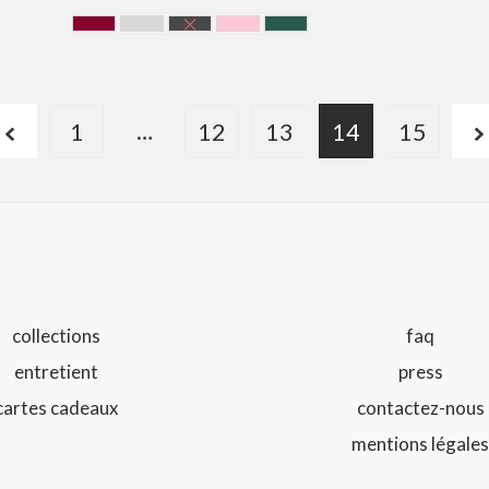
BORDEAUX
GRIS
NOIR
ROSE
VERT
…
1
12
13
14
15
collections
faq
entretient
press
cartes cadeaux
contactez-nous
mentions légale