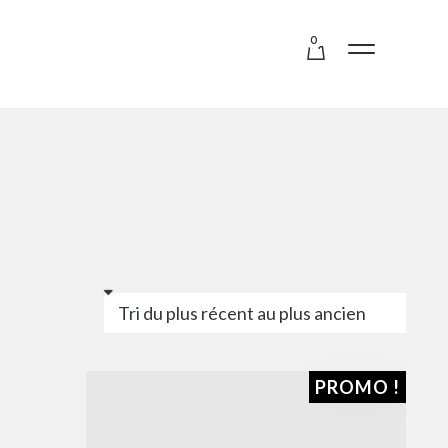
0
PROMO !