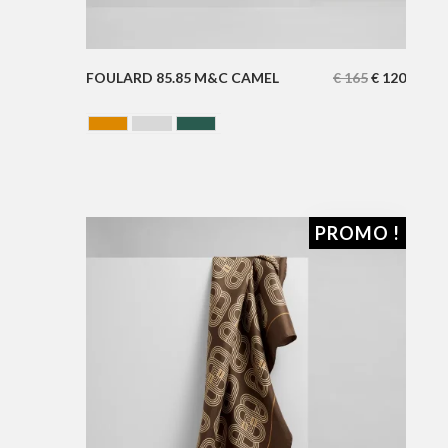
FOULARD 85.85 M&C CAMEL
€
165
€
120
CAMEL
GRIS
VERT
PROMO !