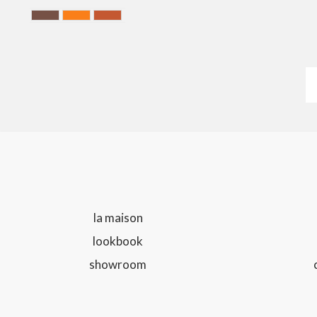
Chocolate
ORANGE
Terracotta
la maison
lookbook
showroom