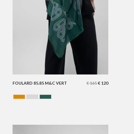
FOULARD 85.85 M&C VERT
€
165
€
120
CAMEL
GRIS
VERT