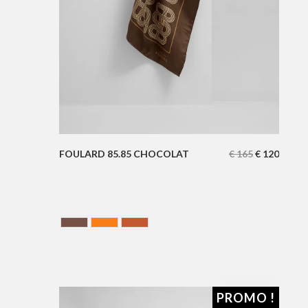
FOULARD 85.85 CHOCOLAT
€
165
€
120
Chocolate
ORANGE
Terracotta
PROMO !