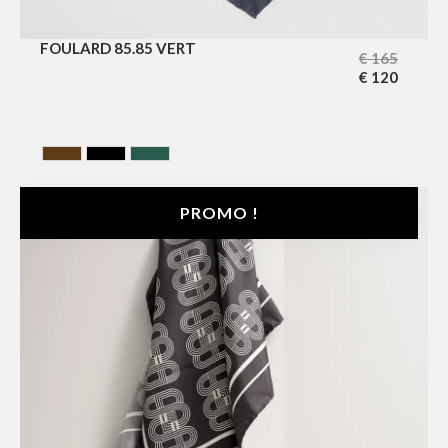
FOULARD 85.85 VERT
€
165
€
120
BROWN
NOIR
VERT
PROMO !