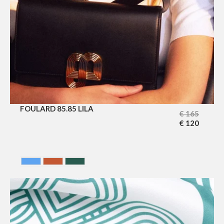
FOULARD 85.85 LILA
€
165
€
120
BLEU
Terracotta
VERT