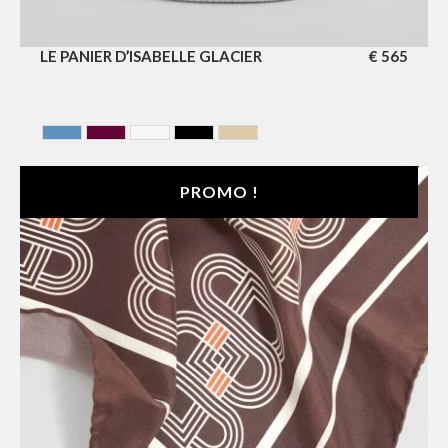
LE PANIER D’ISABELLE GLACIER
€
565
AZUR
CERISE
GLACIER
NOIR
SAHARA
PROMO !