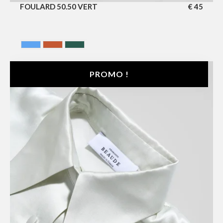
FOULARD 50.50 VERT
€
45
BLEU
Terracotta
VERT
PROMO !