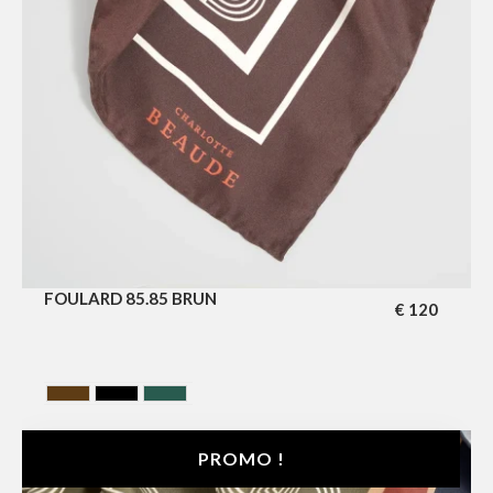
FOULARD 85.85 BRUN
€
120
BROWN
NOIR
VERT
PROMO !