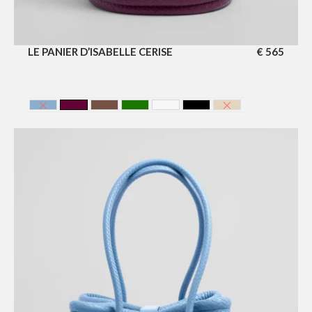
LE PANIER D’ISABELLE CERISE
€
565
AZUR
CERISE
Chocolate
EMERAUDE
GLACIER
NOIR
SAHARA