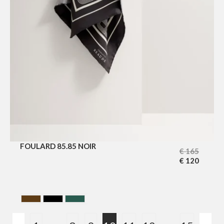
FOULARD 85.85 NOIR
€
165
€
120
BROWN
NOIR
VERT