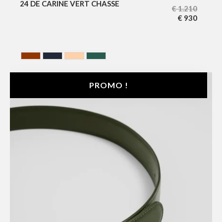
24 DE CARINE VERT CHASSE
€
1.210
€
930
HAVANA
NOIR BLEUTE
NUDE
VERT
PROMO !