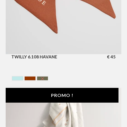
TWILLY 6.108 HAVANE
€
45
BLEU CIEL
HAVANA
VERTE FONCE
PROMO !