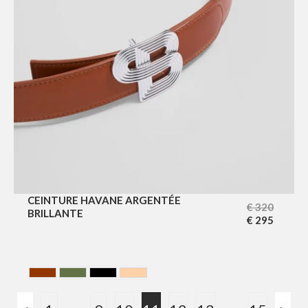
CEINTURE HAVANE ARGENTÉE
€
320
BRILLANTE
€
295
HAVANA
HUNTING GREEN
NOIR
NUDE