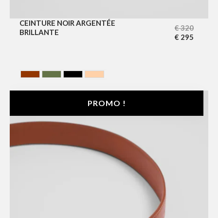
CEINTURE NOIR ARGENTÉE
€
320
BRILLANTE
€
295
HAVANA
HUNTING GREEN
NOIR
NUDE
PROMO !