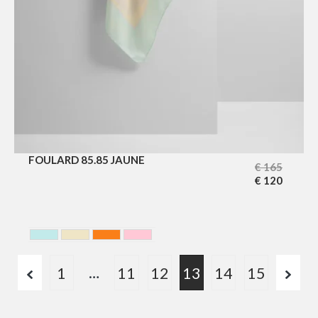
FOULARD 85.85 JAUNE
€
165
€
120
BLEU CIEL
JAUNE
ORANGE
ROSE
…
1
11
12
13
14
15