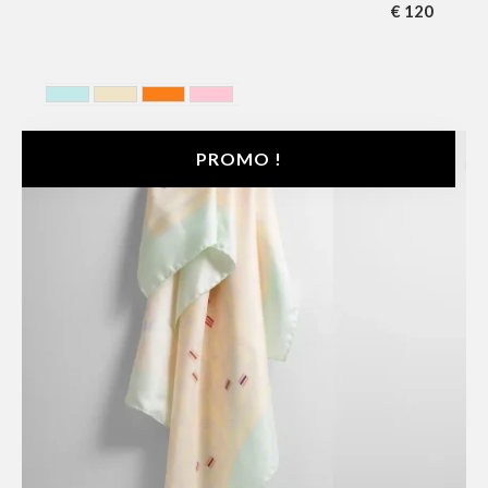
€
120
BLEU CIEL
JAUNE
ORANGE
ROSE
PROMO !