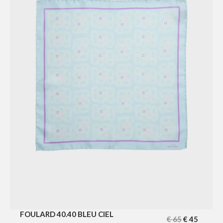
FOULARD 40.40 BLEU CIEL
€
65
€
45