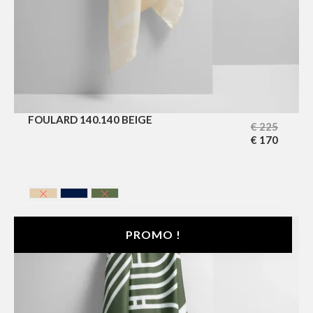
FOULARD 140.140 BEIGE
€
225
€
170
BEIGE
BELU MARINE
VERT KAKI
PROMO !