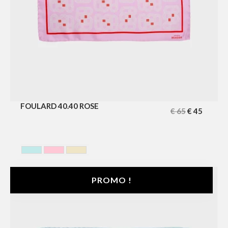
FOULARD 40.40 ROSE
€
65
€
45
BLEU CIEL
ROSE
YELLOW
PROMO !