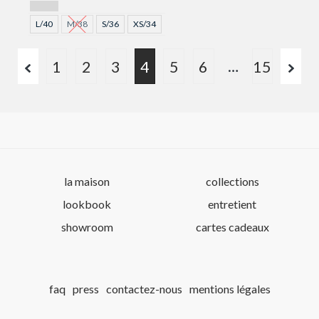
GRIS
L/40
M/38
S/36
XS/34
…
1
2
3
4
5
6
15
la maison
collections
lookbook
entretient
showroom
cartes cadeaux
faq
press
contactez-nous
mentions légales