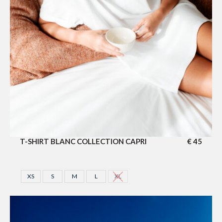
T-SHIRT BLANC COLLECTION CAPRI
€
45
XS
S
M
L
XL