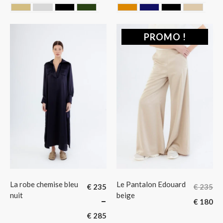
DORE
GRIS
NOIR
VERT SAPIN
CAMEL
MIDNIGHT BLUE
NOIR
SAHAR
PROMO !
La robe chemise bleu
Le Pantalon Edouard
€
235
€
235
nuit
beige
–
€
180
€
285