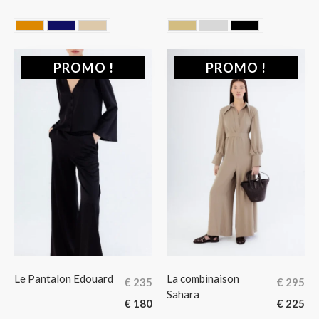
CAMEL
MIDNIGHT BLUE
SAHARA
DORE
GRIS
NOIR
PROMO !
PROMO !
Le Pantalon Edouard
La combinaison
€
235
€
295
Sahara
€
180
€
225