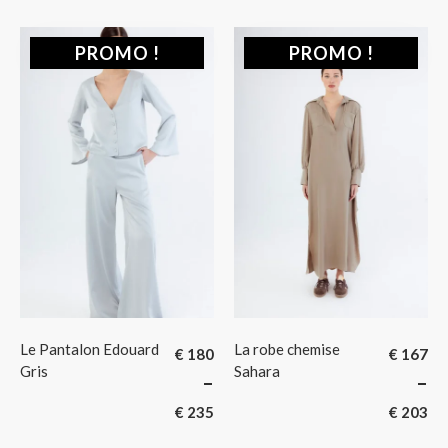
Sacs bandoulière
Sacs pochettes
PROMO !
PROMO !
Sacs pochons
Sales
Top
Top
Twilly
Le Pantalon Edouard
La robe chemise
€
180
€
167
Gris
Sahara
–
–
€
235
€
203