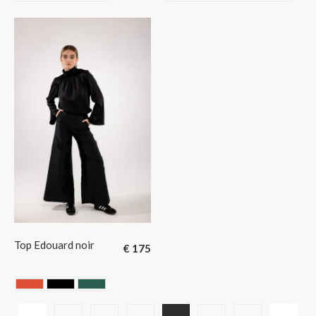
BEIGE
NOIR
ROSE
CAMEL
MENTHE A L'EAU
NOIR
ROSE
Top Edouard noir
€
175
BRIQUE
NOIR
VERT