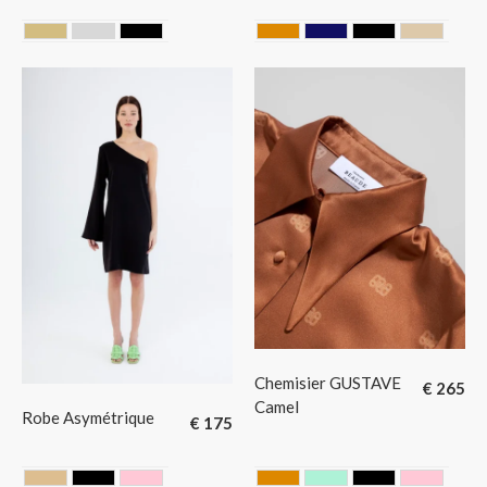
DORE
GRIS
NOIR
CAMEL
MIDNIGHT BLUE
NOIR
SAHAR
Chemisier GUSTAVE
€
265
Camel
Robe Asymétrique
€
175