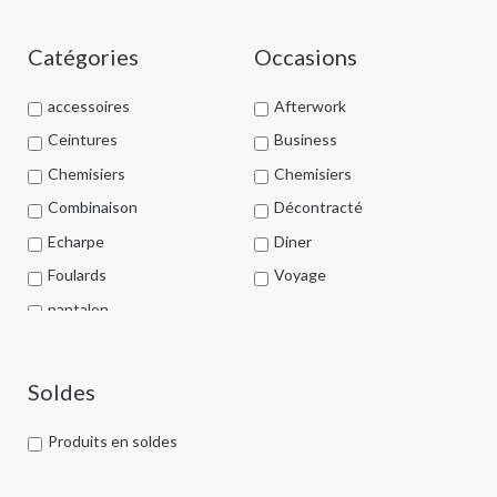
Catégories
Occasions
accessoires
Afterwork
Ceintures
Business
Chemisiers
Chemisiers
Combinaison
Décontracté
Echarpe
Diner
Foulards
Voyage
pantalon
Porte-clés
Prêt à porter
Soldes
Pull
Produits en soldes
Robes
Sacs à main