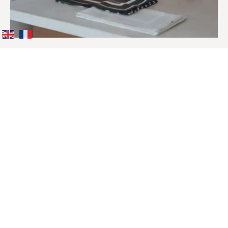
la maison
collections
lookbook
entretient
showroom
cartes cadeaux
faq
press
contactez-nous
mentions légales