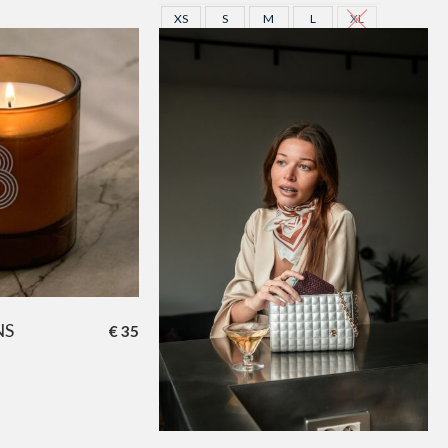
XS
S
M
L
XL
NS
€
35