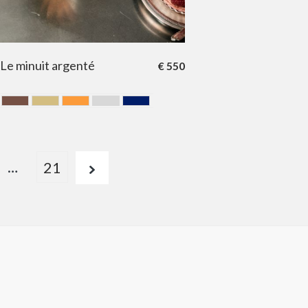
Le minuit argenté
€
550
Chocolate
DORE
GOLD
GRIS
MARINE
…
21