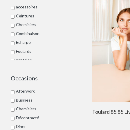
accessoires
Ceintures
Chemisiers
Combinaison
Echarpe
Foulards
pantalon
Porte-clés
Occasions
Prêt à porter
Pull
Afterwork
Robes
Business
Sacs à main
Chemisiers
Foulard 85.85 Li
Sacs bandoulière
Décontracté
Sacs pochettes
Diner