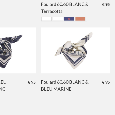
Foulard 60.60 BLANC &
€
95
Terracotta
Blanc & Bleu Marine
Blanc & Bordeaux
Bleu Marine & Blanc
Terracotta
LEU
Foulard 60.60 BLANC &
€
95
€
95
NC
BLEU MARINE