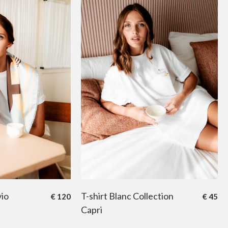
vio
T-shirt Blanc Collection
€
120
€
45
Capri