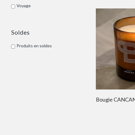
Sacs pochons
Voyage
Sales
Top
Top
Soldes
Twilly
Produits en soldes
Bougie CANCA