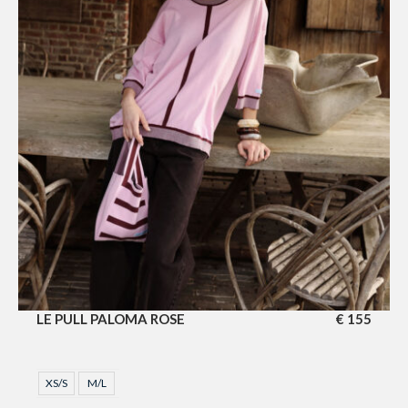
LE PULL PALOMA ROSE
€
155
XS/S
M/L