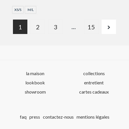
XS/S
M/L
…
1
2
3
15
la maison
collections
lookbook
entretient
showroom
cartes cadeaux
faq
press
contactez-nous
mentions légales