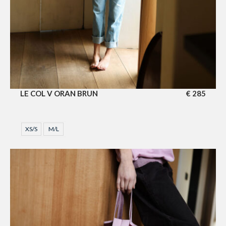
LE COL V ORAN BRUN
€
285
XS/S
M/L