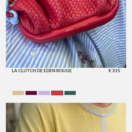
LA CLUTCH DE EDEN ROUGE
€
315
BEIGE
CERISE
LILA
Rouge
VERT