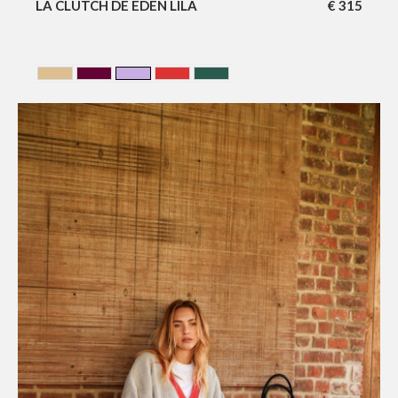
LA CLUTCH DE EDEN LILA
€
315
BEIGE
CERISE
LILA
Rouge
VERT