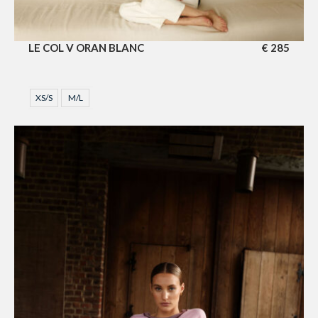
LE COL V ORAN BLANC
€
285
XS/S
M/L