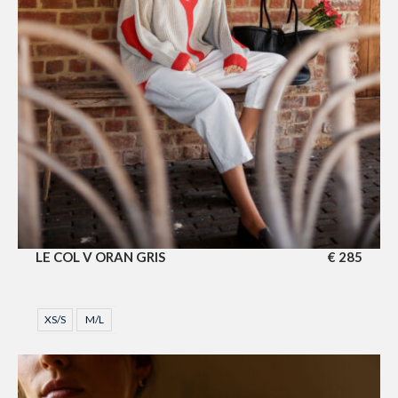
LE COL V ORAN GRIS
€
285
XS/S
M/L