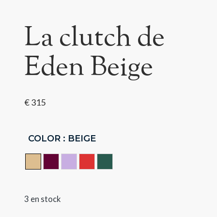
La clutch de
Eden Beige
€
315
COLOR
: BEIGE
BEIGE
CERISE
LILA
Rouge
VERT
3 en stock