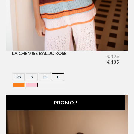
LA CHEMISE BALDO ROSE
€
175
€
135
XS
S
M
L
ORANGE
ROSE
PROMO !