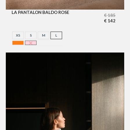
LA PANTALON BALDO ROSE
€
185
€
142
XS
S
M
L
ORANGE
ROSE