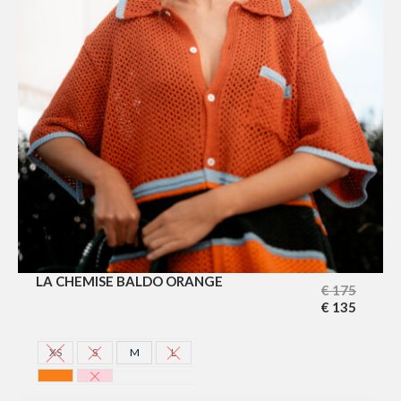
LA CHEMISE BALDO ORANGE
€
175
€
135
XS
S
M
L
ORANGE
ROSE