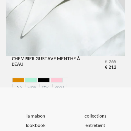
CHEMISIER GUSTAVE MENTHE À
€
265
L’EAU
€
212
CAMEL
MENTHE A L'EAU
NOIR
ROSE
L/40
M/38
S/36
XS/34
la maison
collections
lookbook
entretient