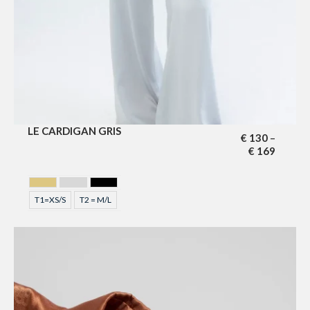
LE CARDIGAN GRIS
€
130
–
€
169
GOLDEN
GRIS
NOIR
T1=XS/S
T2 = M/L