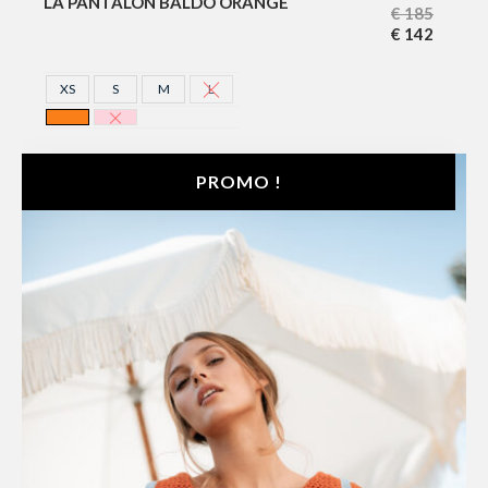
LA PANTALON BALDO ORANGE
€
185
€
142
XS
S
M
L
ORANGE
ROSE
PROMO !