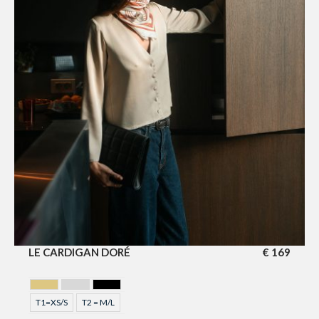
LE CARDIGAN DORÉ
€
169
GOLDEN
GRIS
NOIR
T1=XS/S
T2 = M/L