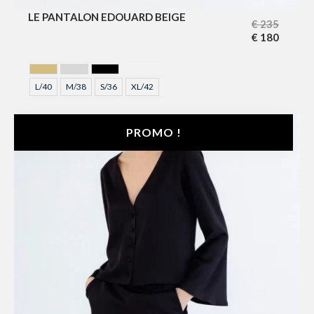
LE PANTALON EDOUARD BEIGE
€
235
€
180
DORE
GRIS
NOIR
L/40
M/38
S/36
XL/42
PROMO !