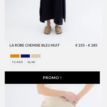
LA ROBE CHEMISE BLEU NUIT
€
235
€
285
–
CAMEL
MIDNIGHT BLUE
SAHARA
T1=XS/S
XL/42
PROMO !