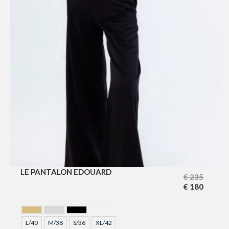
LE PANTALON EDOUARD
€
235
€
180
DORE
GRIS
NOIR
L/40
M/38
S/36
XL/42