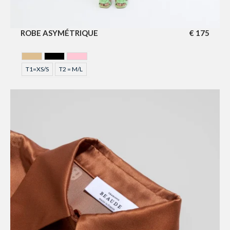
ROBE ASYMÉTRIQUE
€
175
BEIGE
NOIR
ROSE
T1=XS/S
T2 = M/L