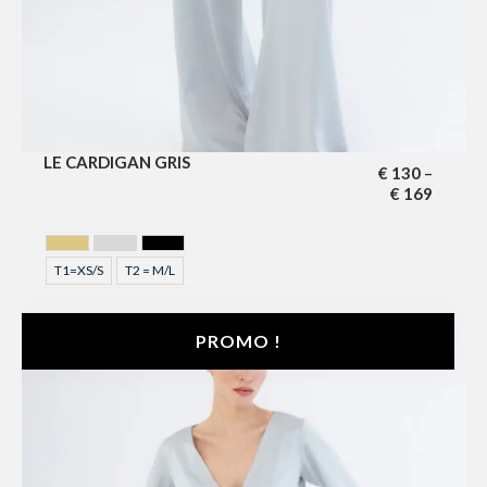
LE CARDIGAN GRIS
€
130
–
€
169
GOLDEN
GRIS
NOIR
T1=XS/S
T2 = M/L
PROMO !