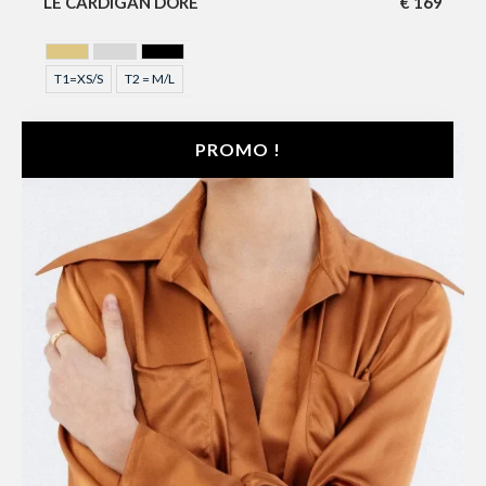
LE CARDIGAN DORÉ
€
169
GOLDEN
GRIS
NOIR
T1=XS/S
T2 = M/L
PROMO !