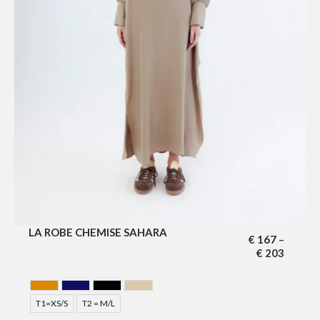
LA ROBE CHEMISE SAHARA
€
167
–
€
203
CAMEL
MIDNIGHT BLUE
NOIR
SAHARA
T1=XS/S
T2 = M/L