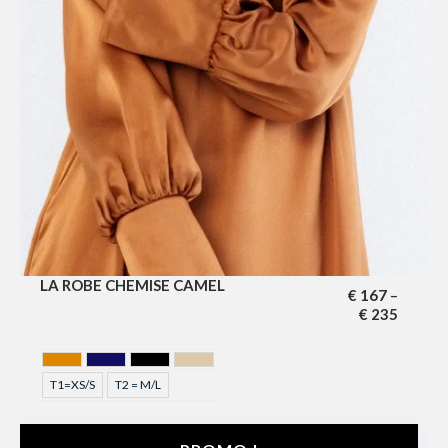
LA ROBE CHEMISE CAMEL
€
167
–
€
235
CAMEL
MIDNIGHT BLUE
NOIR
SAHARA
T1=XS/S
T2 = M/L