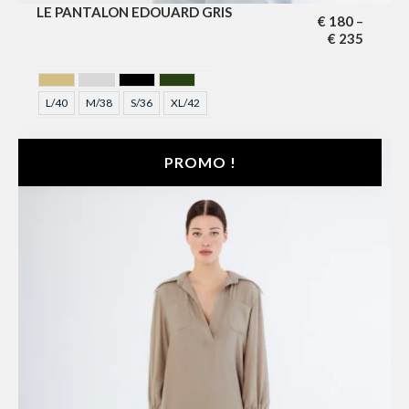
LE PANTALON EDOUARD GRIS
€
180
–
€
235
DORE
GRIS
NOIR
VERT SAPIN
L/40
M/38
S/36
XL/42
PROMO !