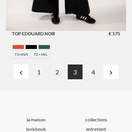
TOP EDOUARD NOIR
€
175
BRIQUE
NOIR
VERT
T1=XS/S
T2 = M/L
1
2
3
4
la maison
collections
lookbook
entretient