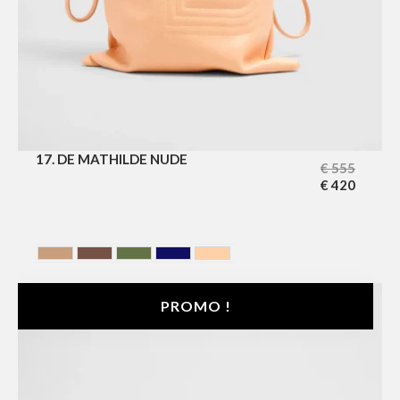
17. DE MATHILDE NUDE
€
555
€
420
AMBER
Chocolate
HUNTING GREEN
MIDNIGHT BLUE
NUDE
PROMO !