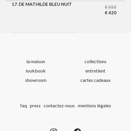
17. DE MATHILDE BLEU NUIT
€
555
€
420
AMBER
Chocolate
HUNTING GREEN
MIDNIGHT BLUE
NUDE
la maison
collections
lookbook
entretient
showroom
cartes cadeaux
faq
press
contactez-nous
mentions légales