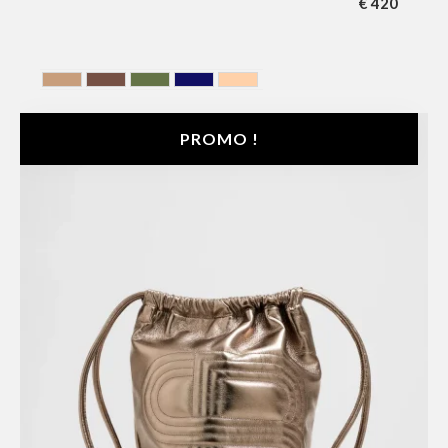
€
420
AMBER
Chocolate
HUNTING GREEN
MIDNIGHT BLUE
NUDE
PROMO !