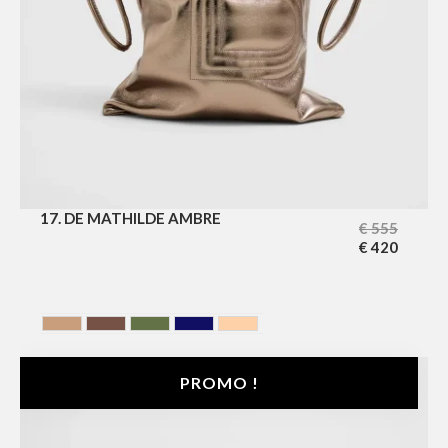
17. DE MATHILDE AMBRE
€
555
€
420
AMBER
Chocolate
HUNTING GREEN
MIDNIGHT BLUE
NUDE
PROMO !