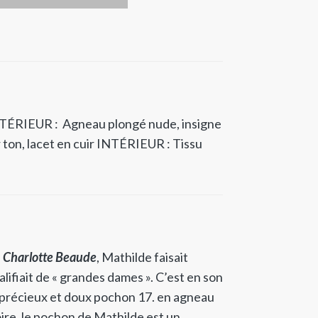
TÉRIEUR : Agneau plongé nude, insigne
ton, lacet en cuir
INTÉRIEUR : Tissu
e
Charlotte Beaude
, Mathilde faisait
alifiait de « grandes dames ». C’est en son
 précieux et doux pochon 17. en agneau
ire, le pochon de Mathilde est un