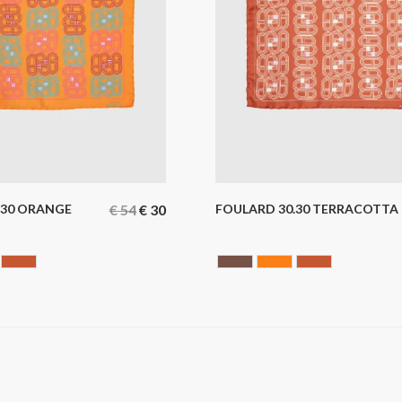
.30 ORANGE
€
54
€
30
FOULARD 30.30 TERRACOTTA
te
RANGE
Terracotta
Chocolate
ORANGE
Terracotta