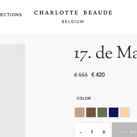
ECTIONS
17. de M
€
555
€
420
COLOR
AMBER
Chocolate
HUNTING GR
MIDNIGH
NUD
-
+
AJ