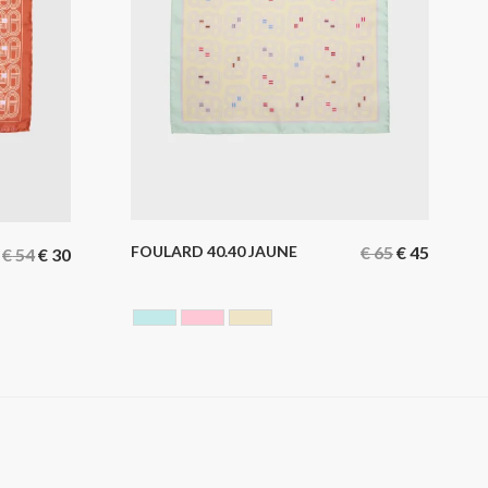
FOULARD 40.40 JAUNE
€
65
€
45
€
54
€
30
BLEU CIEL
ROSE
YELLOW