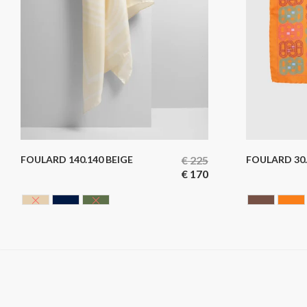
FOULARD 140.140 BEIGE
€
225
FOULARD 30
€
170
BEIGE
BELU MARINE
VERT KAKI
Chocola
O