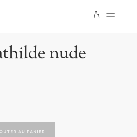
0
athilde nude
EEN
T BLUE
E
OUTER AU PANIER