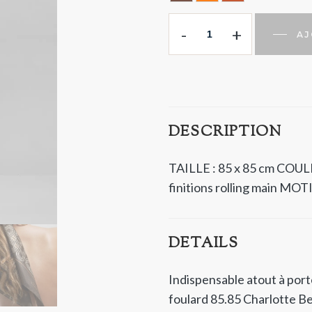
Chocolate
ORANGE
Terracotta
-
+
AJ
DESCRIPTION
TAILLE : 85 x 85 cm
COULE
finitions rolling main
MOTIF
DETAILS
Indispensable atout à port
foulard 85.85 Charlotte Be