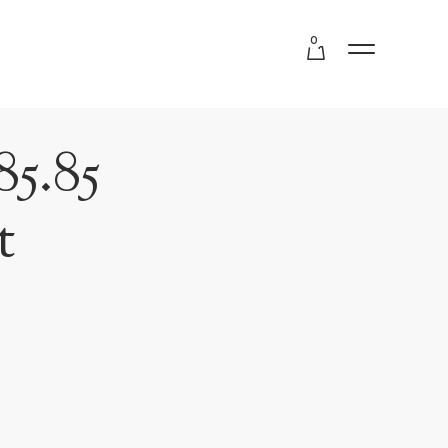
0
85.85
t