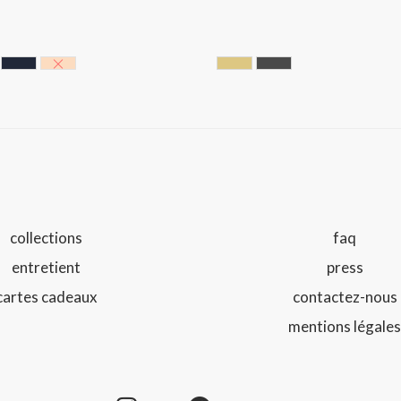
 BLACK
NTING GREEN
NOIR BLEUTE
NUDE
GOLDEN
GUN BARREL
collections
faq
entretient
press
cartes cadeaux
contactez-nous
mentions légale