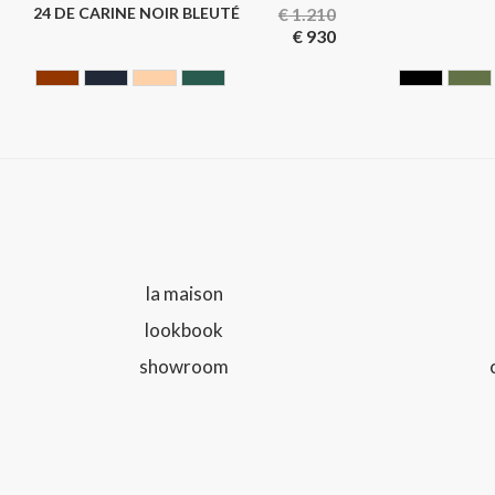
24 DE CARINE NOIR BLEUTÉ
€
1.210
€
930
HAVANA
NOIR BLEUTE
NUDE
VERT
CAVIAR
HU
la maison
lookbook
showroom