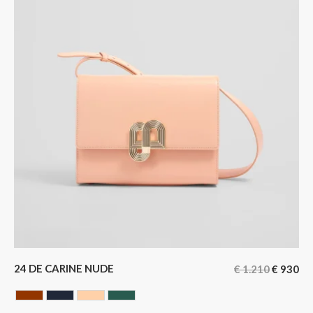
24 DE CARINE NUDE
€
1.210
€
930
HAVANA
NOIR BLEUTE
NUDE
VERT