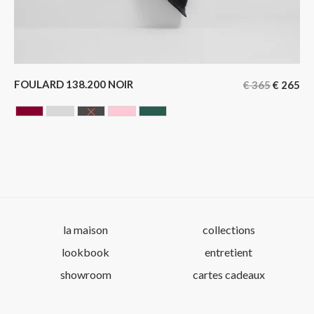
FOULARD 138.200 NOIR
€
365
€
265
BORDEAUX
GRIS
NOIR
ROSE
VERT
la maison
collections
lookbook
entretient
showroom
cartes cadeaux