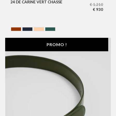
24 DE CARINE VERT CHASSE
€
1.210
€
930
HAVANA
NOIR BLEUTE
NUDE
VERT
PROMO !