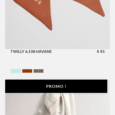
TWILLY 6.108 HAVANE
€
45
BLEU CIEL
HAVANA
VERTE FONCE
PROMO !