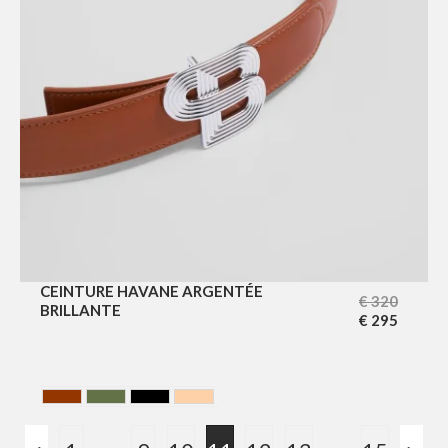
CEINTURE HAVANE ARGENTÉE
€
320
BRILLANTE
€
295
HAVANA
HUNTING GREEN
NOIR
NUDE