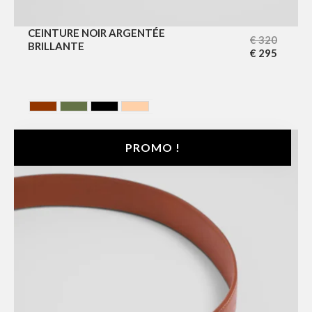
CEINTURE NOIR ARGENTÉE
€
320
BRILLANTE
€
295
HAVANA
HUNTING GREEN
NOIR
NUDE
PROMO !