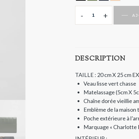
CAVIAR BLACK
HUNTING GREEN
NOIR BLEUT
NUDE
-
+
AJ
DESCRIPTION
TAILLE : 20 cm X 25 cm
EX
Veau lisse vert chasse
Matelassage (5cm X 5
Chaîne dorée vieillie a
Emblème de la maison t
Poche extérieure à l’ar
Marquage « Charlotte 
INTÉRIEUR :