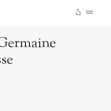
0
 Germaine
sse