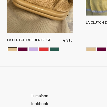
LA CLUTCH D
LA CLUTCH DE EDEN BEIGE
€
315
BEIGE
CERISE
LILA
Rouge
VERT
BEIGE
CE
la maison
lookbook