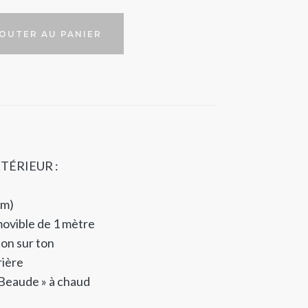
E
OUTER AU PANIER
TÉRIEUR :
cm)
movible de 1 mètre
on sur ton
rière
Beaude » à chaud