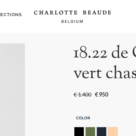
ECTIONS
18.22 de
vert cha
€
1.400
€
950
COLOR