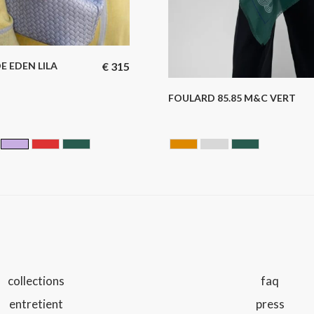
E EDEN LILA
€
315
FOULARD 85.85 M&C VERT
RISE
LILA
Rouge
VERT
CAMEL
GRIS
VERT
collections
faq
entretient
press