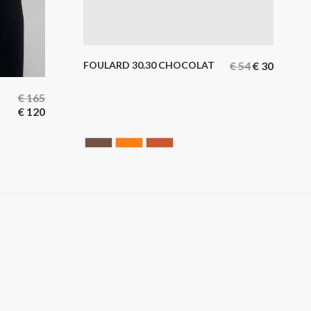
FOULARD 30.30 CHOCOLAT
€
54
€
30
€
165
€
120
Chocolate
ORANGE
Terracotta