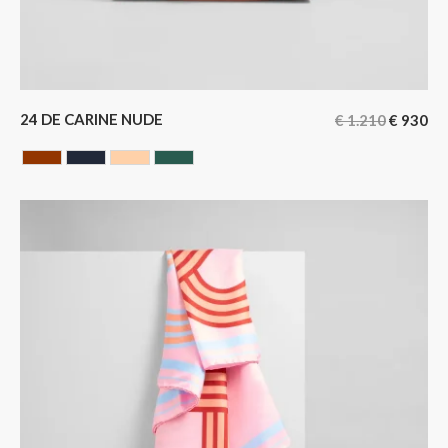
24 DE CARINE NUDE
€
1.210
€
930
HAVANA
NOIR BLEUTE
NUDE
VERT