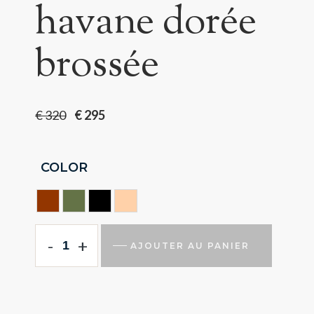
havane dorée
brossée
€
320
€
295
COLOR
HAVANA
HUNTING GREEN
NOIR
NUDE
-
+
AJOUTER AU PANIER