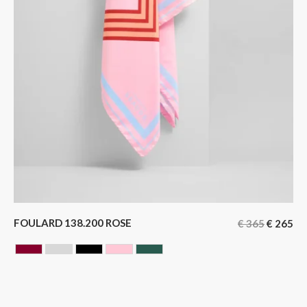
FOULARD 138.200 ROSE
€
365
€
265
BORDEAUX
GRIS
NOIR
ROSE
VERT