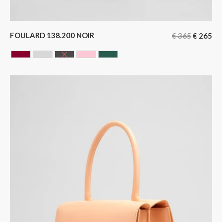
FOULARD 138.200 NOIR
€
365
€
265
BORDEAUX
GRIS
NOIR
ROSE
VERT