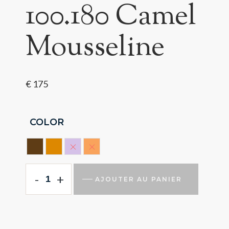
100.180 Camel
Mousseline
€
175
COLOR
BROWN
CAMEL
LILLA
ORANGE
-
+
AJOUTER AU PANIER