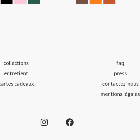
AUX
IS
NOIR
ROSE
VERT
Chocolate
ORANGE
Terracotta
collections
faq
entretient
press
cartes cadeaux
contactez-nous
mentions légale