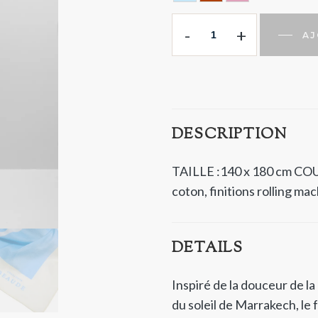
BELGIAN COAST
MARRAKECH
PROVENCE
-
+
AJ
DESCRIPTION
TAILLE :140 x 180 cm
COU
coton, finitions rolling ma
DETAILS
Inspiré de la douceur de l
du soleil de Marrakech, le 