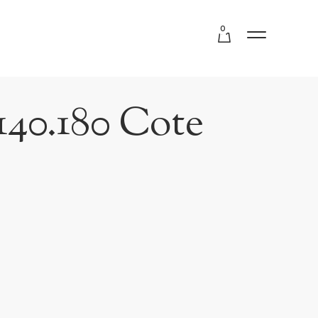
0
140.180 Cote