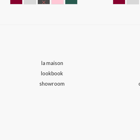
BORDEAUX
GRIS
NOIR
ROSE
VERT
BORDE
GR
la maison
lookbook
showroom