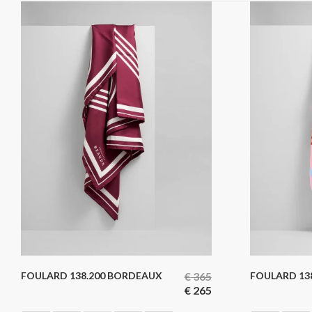
FOULARD 138.200 BORDEAUX
€
365
FOULARD 138
€
265