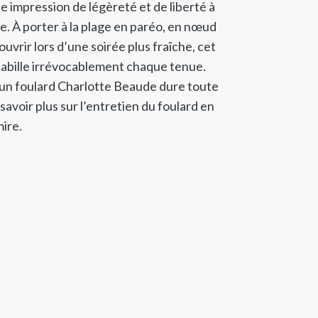
 impression de légèreté et de liberté à
 À porter à la plage en paréo, en nœud
uvrir lors d’une soirée plus fraîche, cet
habille irrévocablement chaque tenue.
un foulard Charlotte Beaude dure toute
savoir plus sur l’entretien du foulard en
ire.