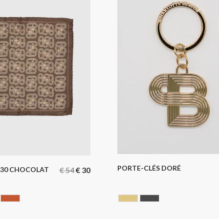
PORTE-CLÉS DORÉ
.30 CHOCOLAT
€
54
€
30
te
RANGE
Terracotta
GOLDEN
GUN BARREL