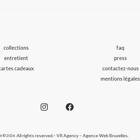
collections
faq
entretient
press
cartes cadeaux
contactez-nous
mentions légale
All rights reserved.
– VR Agency – Agence Web Bruxelles
.
ht © 2026