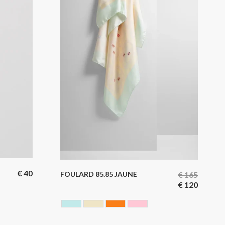
€
40
FOULARD 85.85 JAUNE
€
165
€
120
BLEU CIEL
JAUNE
ORANGE
ROSE