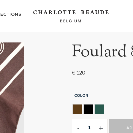
ECTIONS
Foulard 
€
120
COLOR
BROWN
NOIR
VERT
-
+
AJ