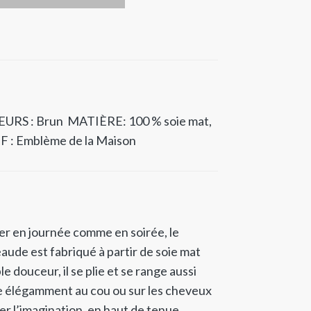
URS : Brun
MATIÈRE: 100 % soie mat,
 : Emblème de la Maison
er en journée comme en soirée, le
aude est fabriqué à partir de soie mat
e douceur, il se plie et se range aussi
te élégamment au cou ou sur les cheveux
er l’imagination, en haut de tenue.