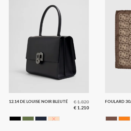
12.14 DE LOUISE NOIR BLEUTÉ
€
1.820
FOULARD 30
€
1.210
CAVIAR BLACK
HUNTING GREEN
NOIR BLEUTE
NUDE
Chocola
O