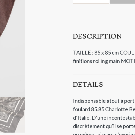
DESCRIPTION
TAILLE : 85 x 85 cm
COULE
finitions rolling main
MOTIF
DETAILS
Indispensable atout à port
foulard 85.85 Charlotte Be
d’Italie. D’une incontestabl
discrètement qu’il se por
ou même, laissant s’exprim