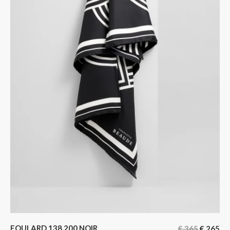
FOULARD 138.200 NOIR
€
365
€
265