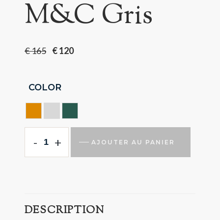
M&C Gris
€
165
€
120
COLOR
CAMEL
GRIS
VERT
-
+
AJOUTER AU PANIER
DESCRIPTION