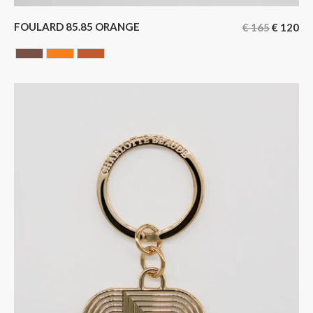
FOULARD 85.85 ORANGE
€
165
€
120
Chocolate
ORANGE
Terracotta