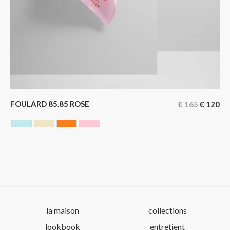
FOULARD 85.85 ROSE
€
165
€
120
BLEU CIEL
JAUNE
ORANGE
ROSE
la maison
collections
lookbook
entretient