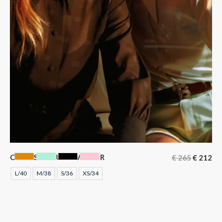
CHEMISIER GUSTAVE NOIR
€
265
€
212
CAMEL
MENTHE A L'EAU
NOIR
ROSE
L/40
M/38
S/36
XS/34