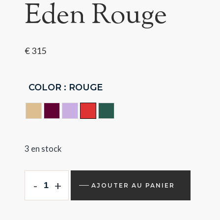
Eden Rouge
€
315
COLOR
: ROUGE
BEIGE
CERISE
LILA
Rouge
VERT
3 en stock
-
+
AJOUTER AU PANIER