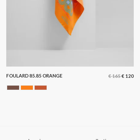
FOULARD 85.85 ORANGE
€
165
€
120
Chocolate
ORANGE
Terracotta