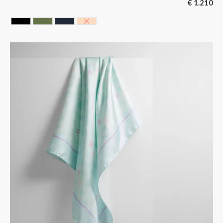
€
1.210
CAVIAR BLACK
HUNTING GREEN
NOIR BLEUTE
NUDE