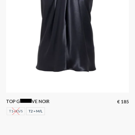
TOP GUSTAVE NOIR
€
185
NOIR
T1=XS/S
T2 = M/L