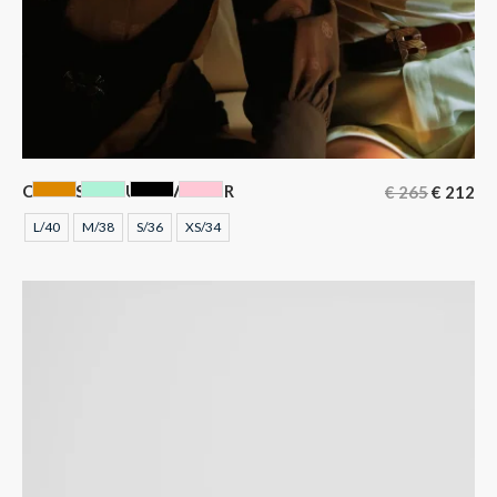
CHEMISIER GUSTAVE NOIR
€
265
€
212
CAMEL
MENTHE A L'EAU
NOIR
ROSE
L/40
M/38
S/36
XS/34