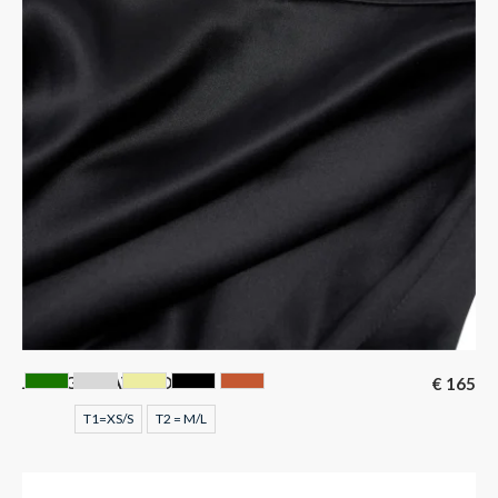
JUPE GUSTAVE NOIR
€
165
EMERAUDE
GRIS
LIMONADE
NOIR
Terracotta
T1=XS/S
T2 = M/L