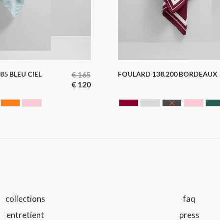
85 BLEU CIEL
€
165
FOULARD 138.200 BORDEAUX
€
120
EL
UNE
ORANGE
ROSE
BORDEAUX
GRIS
NOIR
ROSE
V
collections
faq
entretient
press