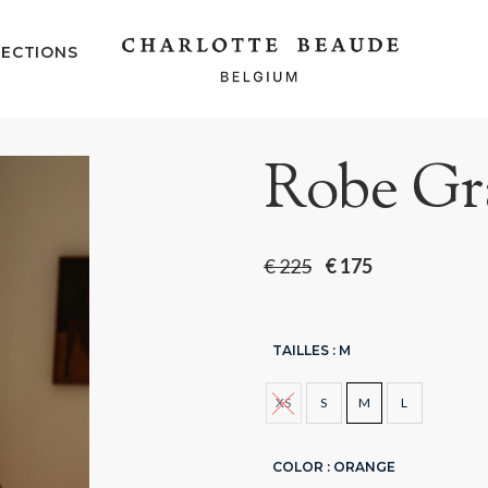
ECTIONS
Robe Gr
€
225
€
175
TAILLES
: M
XS
S
M
L
COLOR
: ORANGE