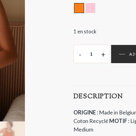
ORANGE
ROSE
1 en stock
-
+
AJ
DESCRIPTION
ORIGINE :
Made in Belgiu
Coton Recyclé
MOTIF :
Li
Medium