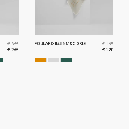
€
365
FOULARD 85.85 M&C GRIS
€
165
€
265
€
120
ERT
CAMEL
GRIS
VERT