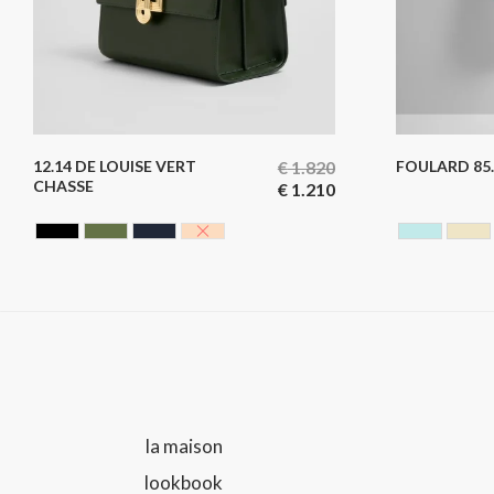
12.14 DE LOUISE VERT
€
1.820
FOULARD 85.
CHASSE
€
1.210
CAVIAR BLACK
HUNTING GREEN
NOIR BLEUTE
NUDE
BLEU CI
JA
la maison
lookbook