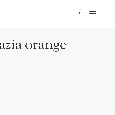
0
azia orange