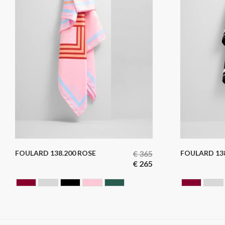
FOULARD 138.200 ROSE
€
365
FOULARD 138
€
265
BORDEAUX
GRIS
NOIR
ROSE
VERT
BORDE
GR