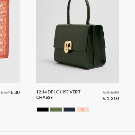
€
54
€
30
12.14 DE LOUISE VERT
€
1.820
CHASSE
€
1.210
CAVIAR BLACK
HUNTING GREEN
NOIR BLEUTE
NUDE