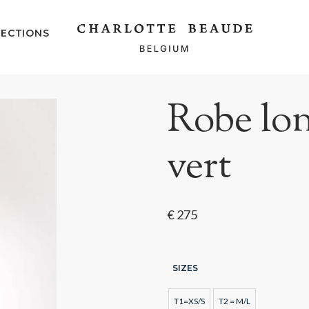
ECTIONS
Robe lo
vert
€
275
SIZES
T1=XS/S
T2 = M/L