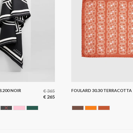
.200 NOIR
€
365
FOULARD 30.30 TERRACOTTA
€
265
AUX
IS
NOIR
ROSE
VERT
Chocolate
ORANGE
Terracotta