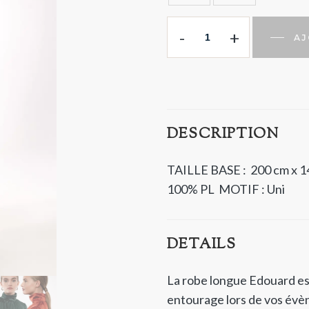
-
+
AJ
DESCRIPTION
TAILLE BASE : 200 cm x 1
100% PL
MOTIF : Uni
DETAILS
La robe longue Edouard est
entourage lors de vos évè