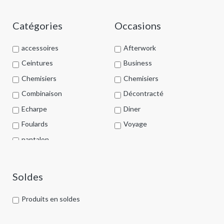
Catégories
Occasions
accessoires
Afterwork
Ceintures
Business
Chemisiers
Chemisiers
Combinaison
Décontracté
Echarpe
Diner
Foulards
Voyage
pantalon
Porte-clés
Prêt à porter
Soldes
Pull
Produits en soldes
Robes
Sacs à main