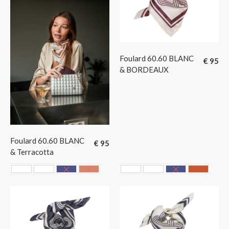
Foulard 60.60 BLANC
€
95
& BORDEAUX
Foulard 60.60 BLANC
€
95
& Terracotta
Blanc & Bleu Marine
Blanc & Bordeaux
Bleu Marine & Blanc
Terracotta
Blanc & Bleu Marine
Blanc & Bordeaux
Bleu Marine 
Terraco