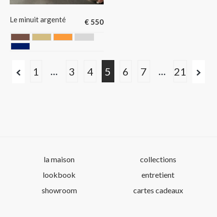
Le minuit argenté
€
550
Chocolate
DORE
GOLD
GRIS
MARINE
…
…
1
3
4
5
6
7
21
la maison
collections
lookbook
entretient
showroom
cartes cadeaux