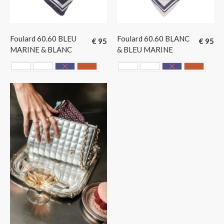
Foulard 60.60 BLEU
Foulard 60.60 BLANC
€
95
€
95
MARINE & BLANC
& BLEU MARINE
Blanc & Bleu Marine
Blanc & Bordeaux
Bleu Marine & Blanc
Terracotta
Blanc & Bleu Marine
Blanc & Bordeaux
Bleu Marine 
Terraco