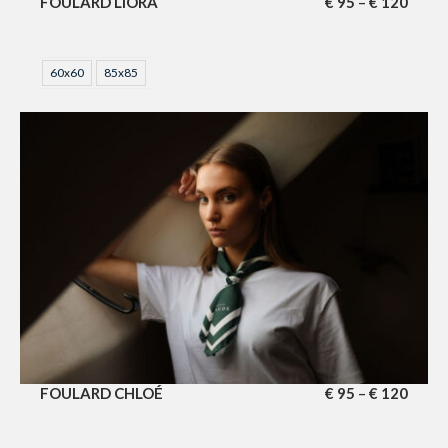
FOULARD LIORA
€
95
€
120
–
60x60
85x85
FOULARD CHLOÉ
€
95
€
120
–