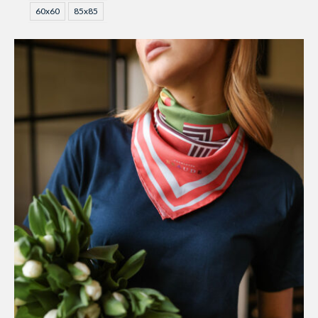
60x60
85x85