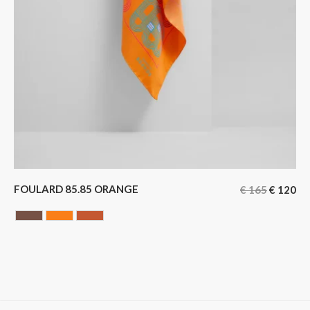
FOULARD 85.85 ORANGE
€
165
€
120
Chocolate
ORANGE
Terracotta