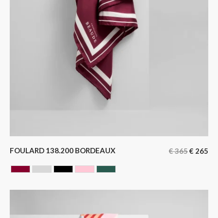
FOULARD 138.200 BORDEAUX
€
365
€
265
BORDEAUX
GRIS
NOIR
ROSE
VERT