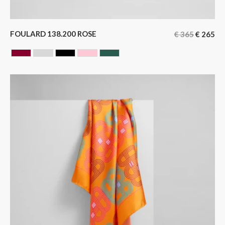
FOULARD 138.200 ROSE
€
365
€
265
BORDEAUX
GRIS
NOIR
ROSE
VERT