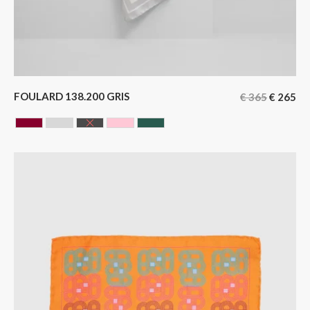
FOULARD 138.200 GRIS
€
365
€
265
BORDEAUX
GRIS
NOIR
ROSE
VERT