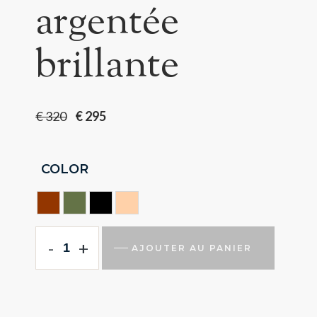
argentée
brillante
€
320
€
295
COLOR
HAVANA
HUNTING GREEN
NOIR
NUDE
-
+
AJOUTER AU PANIER