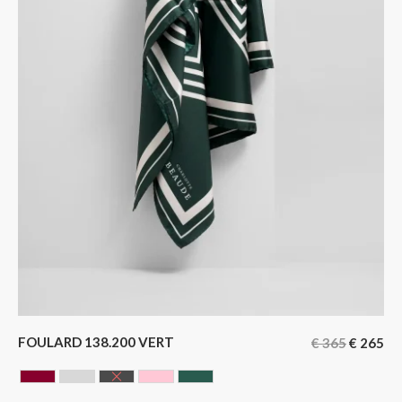
FOULARD 138.200 VERT
€
365
€
265
BORDEAUX
GRIS
NOIR
ROSE
VERT