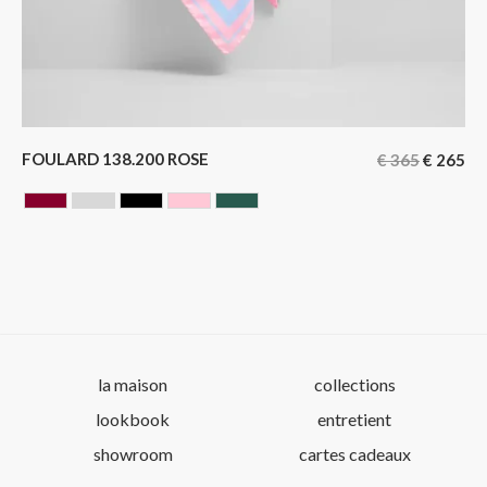
FOULARD 138.200 ROSE
€
365
€
265
BORDEAUX
GRIS
NOIR
ROSE
VERT
la maison
collections
lookbook
entretient
showroom
cartes cadeaux