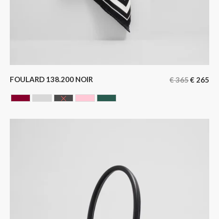
FOULARD 138.200 NOIR
€
365
€
265
BORDEAUX
GRIS
NOIR
ROSE
VERT