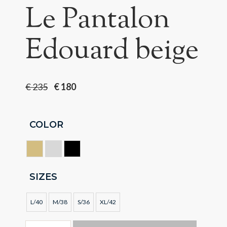
Le Pantalon
Edouard beige
€
235
€
180
COLOR
DORE
GRIS
NOIR
SIZES
L/40
M/38
S/36
XL/42