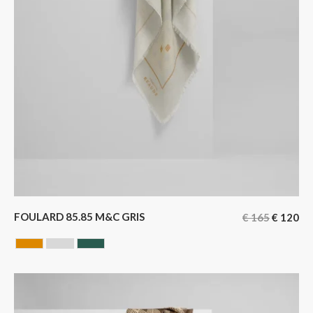
FOULARD 85.85 M&C GRIS
€
165
€
120
CAMEL
GRIS
VERT