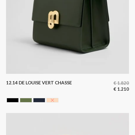
12.14 DE LOUISE VERT CHASSE
€
1.820
€
1.210
CAVIAR BLACK
HUNTING GREEN
NOIR BLEUTE
NUDE