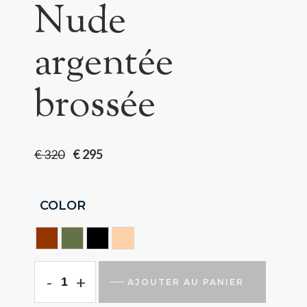
Nude
argentée
brossée
€
320
€
295
COLOR
HAVANA
HUNTING GREEN
NOIR
NUDE
-
+
AJOUTER AU PANIER