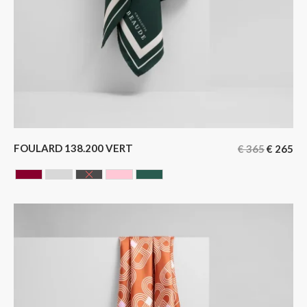
FOULARD 138.200 VERT
€
365
€
265
BORDEAUX
GRIS
NOIR
ROSE
VERT