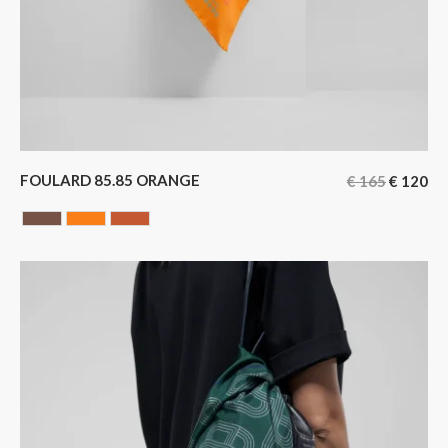
FOULARD 85.85 ORANGE
€
165
€
120
Chocolate
ORANGE
Terracotta