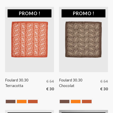
Sacs bandoulière
Sacs pochettes
PROMO !
PROMO !
Sacs pochons
Sales
Top
Top
Twilly
Foulard 30.30
Foulard 30.30
€
54
€
54
Terracotta
Chocolat
€
30
€
30
Chocolate
ORANGE
Terracotta
Chocolate
ORANGE
Terracotta