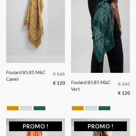
Foulard 85.85 M&C
€
165
Camel
Foulard 85.85 M&C
€
120
€
165
Vert
€
120
CAMEL
GRIS
VERT
CAMEL
GRIS
VERT
PROMO !
PROMO !