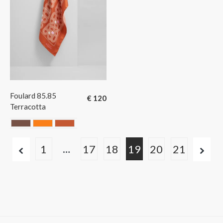
Foulard 85.85
€
120
Terracotta
Chocolate
ORANGE
Terracotta
…
1
17
18
19
20
21