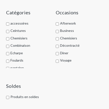
Catégories
Occasions
accessoires
Afterwork
Ceintures
Business
Chemisiers
Chemisiers
Combinaison
Décontracté
Echarpe
Diner
Foulards
Voyage
pantalon
Porte-clés
Prêt à porter
Soldes
Pull
Produits en soldes
Robes
Sacs à main