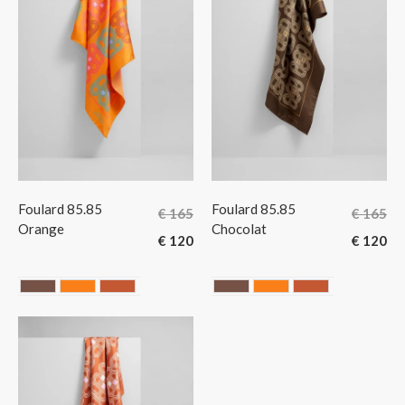
Foulard 85.85
Foulard 85.85
€
165
€
165
Orange
Chocolat
€
120
€
120
Chocolate
ORANGE
Terracotta
Chocolate
ORANGE
Terracotta