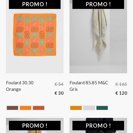
PROMO !
PROMO !
Foulard 30.30
Foulard 85.85 M&C
€
54
€
165
Orange
Gris
€
30
€
120
Chocolate
ORANGE
Terracotta
CAMEL
GRIS
VERT
PROMO !
PROMO !