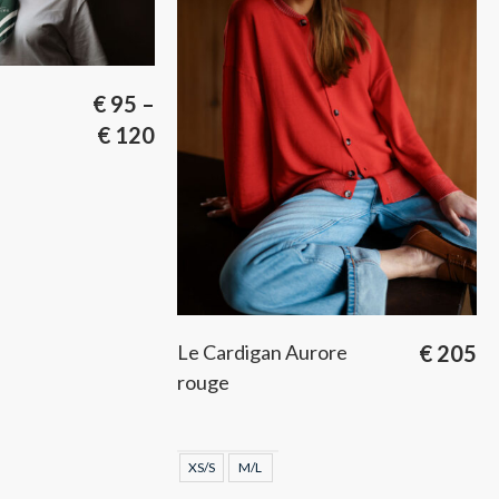
€
95
–
€
120
Le Cardigan Aurore
€
205
rouge
XS/S
M/L