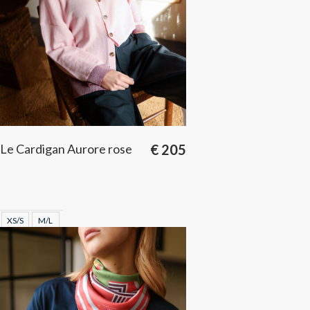
Le Cardigan Aurore rose
€
205
XS/S
M/L