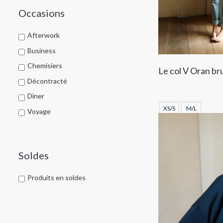
Occasions
Prêt à porter
Pull
Afterwork
Robes
Business
Sacs à main
Chemisiers
Le col V Oran br
Sacs bandoulière
Décontracté
Sacs pochettes
Diner
Sacs pochons
XS/S
M/L
Voyage
Sales
Top
Top
Soldes
Twilly
Produits en soldes