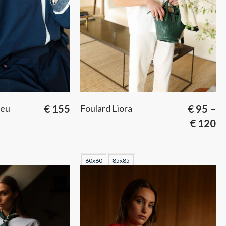
leu
€
155
Foulard Liora
€
95
–
€
120
60x60
85x85