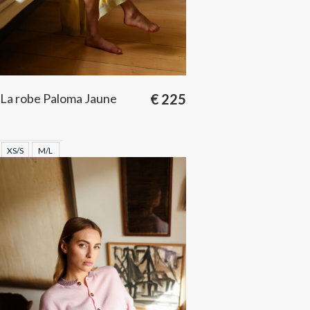
La robe Paloma Jaune
€
225
XS/S
M/L