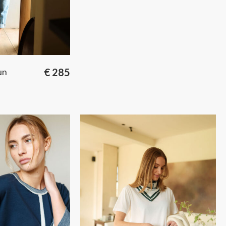
un
€
285