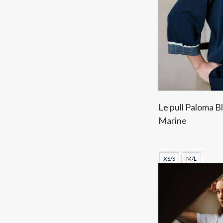
Le pull Paloma B
Marine
XS/S
M/L