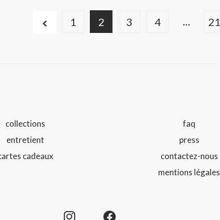
…
1
2
3
4
2
collections
faq
entretient
press
cartes cadeaux
contactez-nous
mentions légale